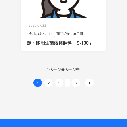
2026/07/22
会社のあれこれ
商品紹介、施工例
鶏・豚用生菌液体飼料「S-100」
1ページ/6ページ中
1
2
3
…
6