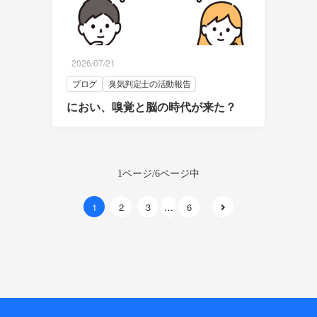
2026/07/21
ブログ
臭気判定士の活動報告
におい、嗅覚と脳の時代が来た？
1ページ/6ページ中
1
2
3
…
6