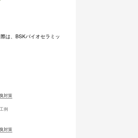
際は、BSKバイオセラミッ
臭対策
工例
臭対策