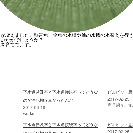
が増えました。熱帯魚、金魚の水槽や池の水槽の水替えを行う
にいかがでしょうか？
魚を育ててます。
下水道普及率と下水道接続率ってどうな
ビルピット悪
2017-02-25
の？浄化槽が臭かったんだ。
商品紹介、施
2017-08-16
works
下水道普及率と下水道接続率ってどうな
ビルピット悪
2017-02-25
の？浄化槽が臭かったんだ。